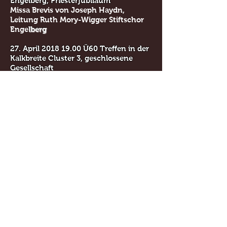
Engelberg, Priesterjubiläum
Missa Brevis von Joseph Haydn,
Leitung Ruth Mory-Wigger Stiftschor
Enge
lberg
27. April
2018 19.00
Ü60 Treffen in der
Kalkbreite Cluster 3,
geschlossene
Gesellschaft
Suite für Cello Solo von Ernest Bloch
31. Dezember 2017, 22.00
Reformations-Gedächtniskirche,
Berliner Platz, Nürnberg
Brandenburgische Konzerte 1 und 2
und das Konzert a-moll für 2 Violinen
von Antonio Vivaldi
mit Jessica Hartlieb und Justin Texon
(Mitglieder der Staatsphilharmonie
Nürnberg)
unter der Leitung von KMD Thomas
Schumann
26. Dezember
17.00 2017