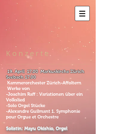
K o n z e r t e
​ 19. April
17.00
Markuskirche Zürich
Seebach 17.00
Kammerorchester Zürich-Affoltern
Werke von
-Joachim Raff : Variationen über ein
Volkslied
-Solo Orgel Stücke
-Alexandre Guilmant 1. Symphonie
pour Orgue et Orchestre
Solistin: Mayu Okishio, Orgel