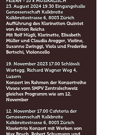
FEIERN - 10 x MUSIKALISCH
23. August
2024 19.30
Eingangshalle
Genossenschaft Kalkbreite
Kalkbreitestrasse 6, 8003 Zürich
Aufführung des Klarinetten Quintet
von Anton Reicha
Mit Rolf Hügli, Klarinette, Elisabeth
Müller und Claudia Aregger, Violine,
Susanne Zwinggi, Viola und Frederike
Bertschi, Violoncello
19. November
2023 17.00
Schlössli
Wartegg, Richard Wagner Weg 4,
Luzern
Konzert im Rahmen der Konzertreihe
Vivace vom SMPV Zentralschweiz
gleiches Programm wie am 12.
November
12. November 17.00 Cafeteria der
Genossenschaft Kalkbreite
Kalkbreitestrasse 6, 8003 Zürich
Klaviertrio Konzert mit Werken von
Max Bruch, Robert Schumann und