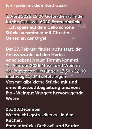
Ich spiele mit dem Kontrabass
3. April
2026 15.00
Gottesdienst in der
Kirche Gerliswil, 6020 Emmenbrücke
Ich spiele auf dem Cello schöne
Stücke zusammen mit Christina
Oehen an der Orgel
​Der 27. Februar findet nicht statt, der
Anlass wurde auf den Herbst
verschoben! Neuer Termin kommt!
27. Februar 2026 Musik und Wein in
der Burgtrotte Hettlingen
17.30 - 22.00
Bachweg 11, 8442 Hettlingen
Von mir gibt kleine Stücke mit und
ohne Bluetoothbegleitung und vom
Bio - Weingut Wingert hervorragende
Weine
25./28.Dezember
Weihnachtsgottesdienste in den
Kirchen
Emmenbrücke Gerliswil und Bruder